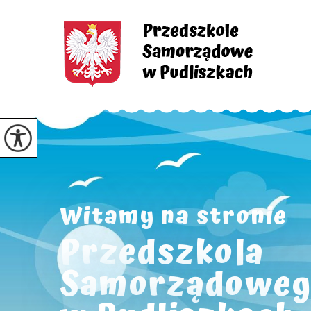
Witamy na stronie
Przedszkola
Samorządoweg