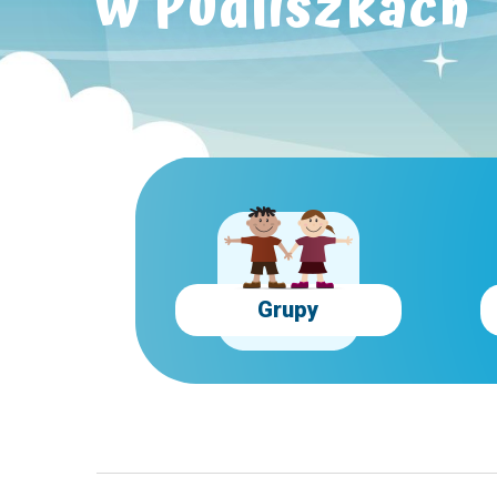
w Pudliszkach
Grupy