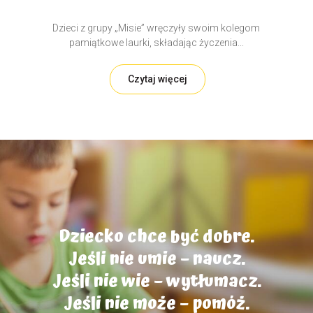
Dzieci z grupy „Misie” wręczyły swoim kolegom
pamiątkowe laurki, składając życzenia...
Czytaj więcej
Dziecko chce być dobre.
Jeśli nie umie – naucz.
Jeśli nie wie – wytłumacz.
Jeśli nie może – pomóż.