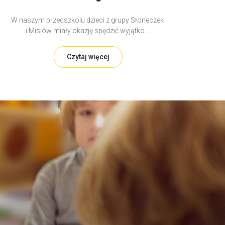
W naszym przedszkolu dzieci z grupy Słoneczek
i Misiów miały okazję spędzić wyjątko...
Czytaj więcej