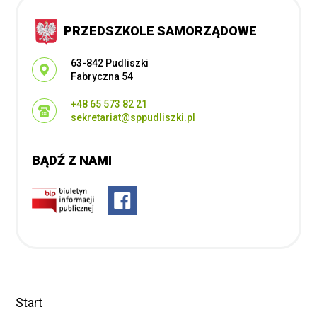
PRZEDSZKOLE SAMORZĄDOWE
Adres pocztowy:
63-842 Pudliszki
Fabryczna 54
+48 65 573 82 21
sekretariat@sppudliszki.pl
BĄDŹ Z NAMI
Start