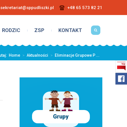
sekretariat@sppudliszki.pl
+48 65 573 82 21
RODZIC
ZSP
KONTAKT
utaj:
Home
>
Aktualności
>
Eliminacje Grupowe P ...
Grupy