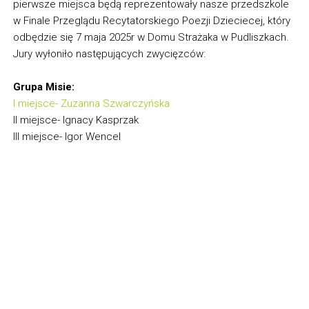
pierwsze miejsca będą reprezentowały nasze przedszkole
w Finale Przeglądu Recytatorskiego Poezji Dzieciecej, który
odbędzie się 7 maja 2025r w Domu Strażaka w Pudliszkach.
Jury wyłoniło następujących zwycięzców:
Grupa Misie:
I miejsce- Zuzanna Szwarczyńska
II miejsce- Ignacy Kasprzak
III miejsce- Igor Wencel