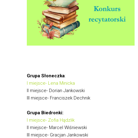
Grupa Słoneczka
:
I miejsce- Lena Minicka
II miejsce- Dorian Jankowski
III miejsce- Franciszek Dechnik
Grupa Biedronki:
I miejsce- Zofia Hądzlik
II miejsce- Marcel Wiśniewski
III miejsce- Gracjan Jankowski