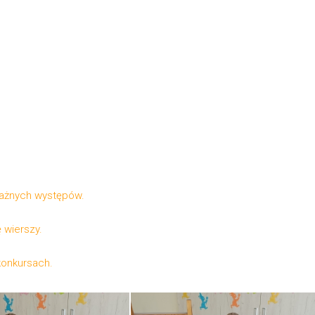
ważnych występów.
 wierszy.
konkursach.