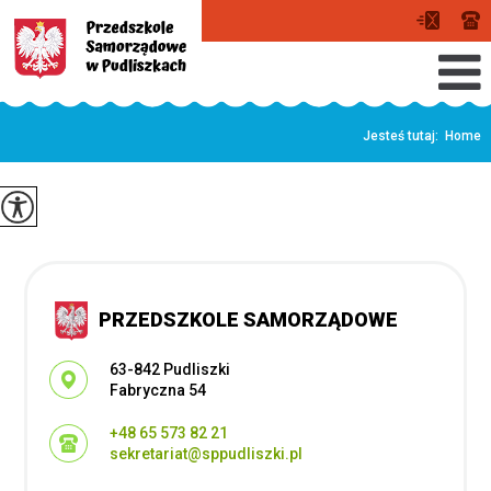
Jesteś tutaj:
Home
PRZEDSZKOLE SAMORZĄDOWE
Adres pocztowy:
63-842 Pudliszki
Fabryczna 54
+48 65 573 82 21
sekretariat@sppudliszki.pl