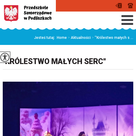
Jesteś tutaj:
Home
>
Aktualności
>
''Królestwo małych s ...
''KRÓLESTWO MAŁYCH SERC''