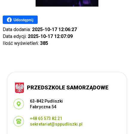
Udostępnij
Data dodania:
2025-10-17 12:06:27
Data edycji:
2025-10-17 12:07:09
Ilość wyświetleń:
385
PRZEDSZKOLE SAMORZĄDOWE
Adres pocztowy:
63-842 Pudliszki
Fabryczna 54
+48 65 573 82 21
sekretariat@sppudliszki.pl