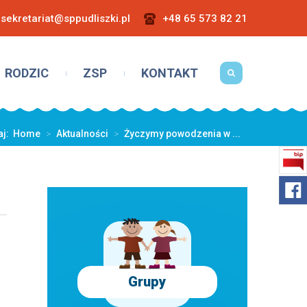
sekretariat@sppudliszki.pl
+48 65 573 82 21
RODZIC
ZSP
KONTAKT
aj:
Home
>
Aktualności
>
Życzymy powodzenia w ...
Grupy