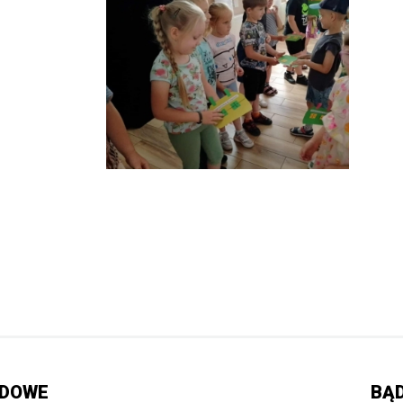
ĄDOWE
BĄD